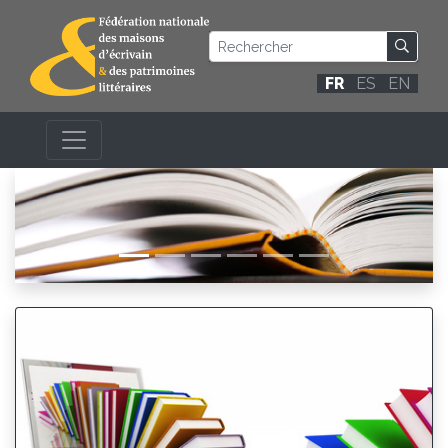
FR
ES
EN